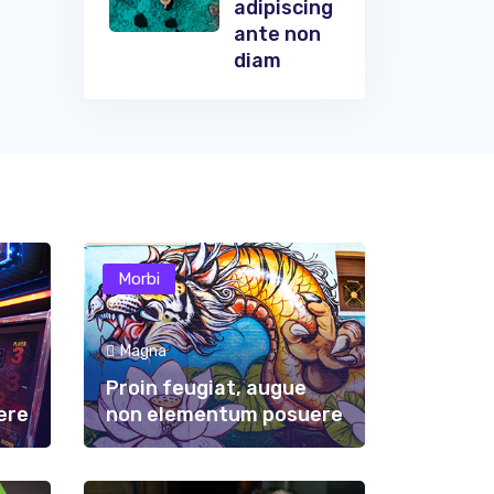
adipiscing
ante non
diam
Morbi
Magna
Proin feugiat, augue
ere
non elementum posuere