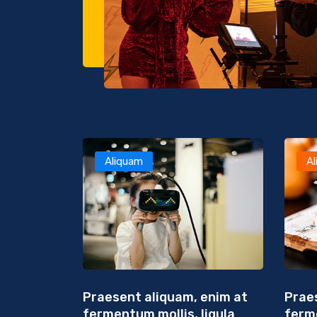
Aliquam
A
Praesent aliquam, enim at
Prae
fermentum mollis, ligula
ferme