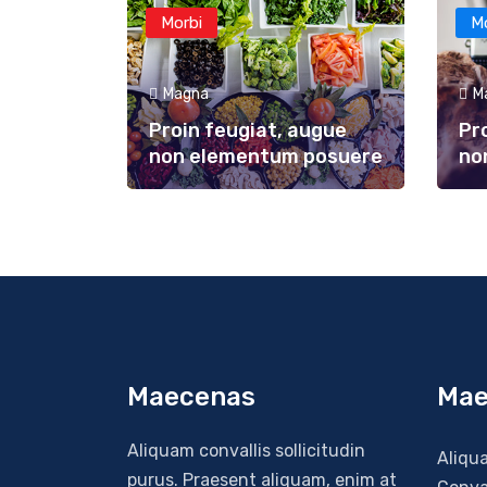
Morbi
M
Magna
M
Proin feugiat, augue
Pr
non elementum posuere
no
Maecenas
Mae
Aliquam convallis sollicitudin
Aliqu
purus. Praesent aliquam, enim at