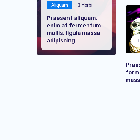
Aliquam
Morbi
Praesent aliquam,
enim at fermentum
mollis, ligula massa
adipiscing
Prae
ferme
mass