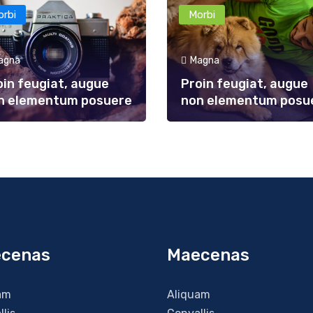
orbi
Morbi
agna
Magna
oin feugiat, augue
Proin feugiat, augue
n elementum posuere
non elementum posu
cenas
Maecenas
am
Aliquam