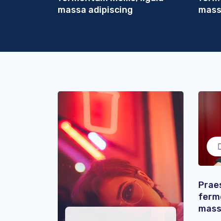
massa adipiscing
mass
Prae
ferme
mass