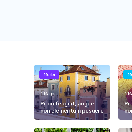
Morbi
M
Magna
M
Proin feugiat, augue
Pr
non elementum posuere
no