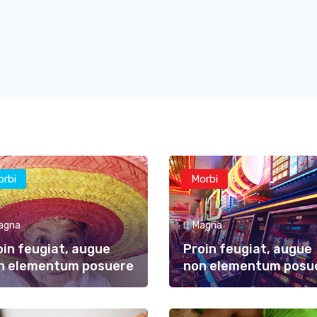
orbi
Morbi
agna
Magna
oin feugiat, augue
Proin feugiat, augue
n elementum posuere
non elementum posu