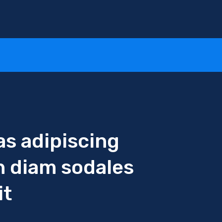
s adipiscing
n diam sodales
it