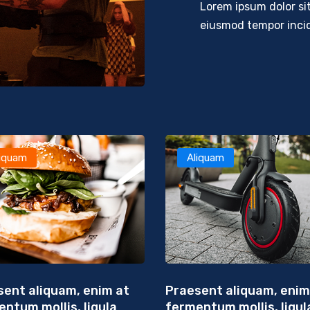
Lorem ipsum dolor sit
eiusmod tempor incid
liquam
Aliquam
sent aliquam, enim at
Praesent aliquam, enim
ntum mollis, ligula
fermentum mollis, ligul