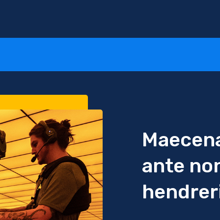
Maecena
ante no
hendrer